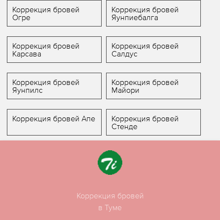
Коррекция бровей
Коррекция бровей
Огре
Яунпиебалга
Коррекция бровей
Коррекция бровей
Карсава
Салдус
Коррекция бровей
Коррекция бровей
Яунпилс
Майори
Коррекция бровей Апе
Коррекция бровей
Стенде
Коррекция бровей
в Туме