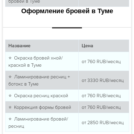
бровей в Туме
Оформление бровей в Туме
Название
Цена
⭐ Окраска бровей хной/
от
760
RUB/месяц
краской в Туме
⭐ Ламинирование ресниц +
от
3330
RUB/месяц
ботокс в Туме
⭐ Окраска ресниц краской
от
760
RUB/месяц
⭐ Коррекция формы бровей
от
760
RUB/месяц
⭐ Ламинирование бровей/
от
2850
RUB/месяц
ресниц