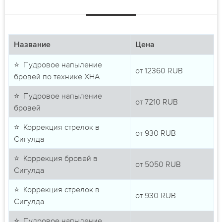
Название
Цена
⭐ Пудровое напыление
от
12360
RUB
бровей по технике ХНА
⭐ Пудровое напыление
от
7210
RUB
бровей
⭐ Коррекция стрелок в
от
930
RUB
Сигулда
⭐ Коррекция бровей в
от
5050
RUB
Сигулда
⭐ Коррекция стрелок в
от
930
RUB
Сигулда
⭐ Пудровое напыление