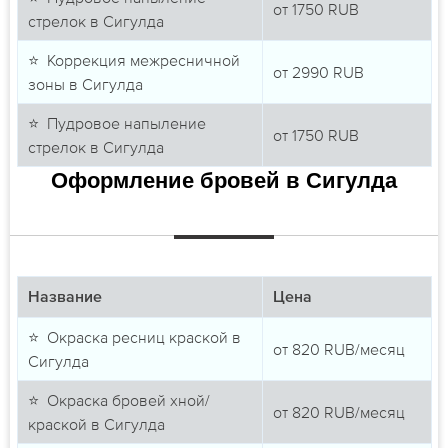
от
1750
RUB
стрелок в Сигулда
⭐ Коррекция межресничной
от
2990
RUB
зоны в Сигулда
⭐ Пудровое напыление
от
1750
RUB
стрелок в Сигулда
Оформление бровей в Сигулда
Название
Цена
⭐ Окраска ресниц краской в
от
820
RUB/месяц
Сигулда
⭐ Окраска бровей хной/
от
820
RUB/месяц
краской в Сигулда