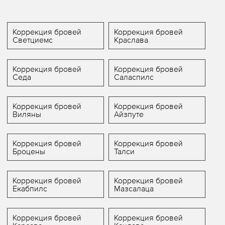
Коррекция бровей
Коррекция бровей
Светциемс
Краслава
Коррекция бровей
Коррекция бровей
Седа
Саласпилс
Коррекция бровей
Коррекция бровей
Виляны
Айзпуте
Коррекция бровей
Коррекция бровей
Броцены
Талси
Коррекция бровей
Коррекция бровей
Екабпилс
Мазсалаца
Коррекция бровей
Коррекция бровей