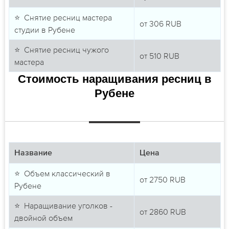
⭐ Снятие ресниц мастера
от
306
RUB
студии в Рубене
⭐ Снятие ресниц чужого
от
510
RUB
мастера
Стоимость наращивания ресниц в
Рубене
Название
Цена
⭐ Объем классический в
от
2750
RUB
Рубене
⭐ Наращивание уголков -
от
2860
RUB
двойной объем