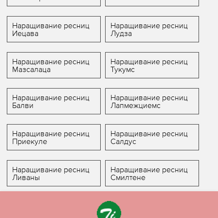
Наращивание ресниц
Наращивание ресниц
Иецава
Лудза
Наращивание ресниц
Наращивание ресниц
Мазсалаца
Тукумс
Наращивание ресниц
Наращивание ресниц
Балви
Лапмежциемс
Наращивание ресниц
Наращивание ресниц
Приекуле
Салдус
Наращивание ресниц
Наращивание ресниц
Ливаны
Смилтене