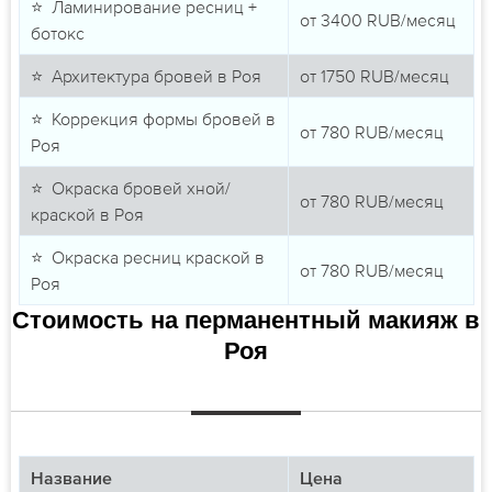
⭐ Ламинирование ресниц +
от
3400
RUB/месяц
ботокс
⭐ Архитектура бровей в Роя
от
1750
RUB/месяц
⭐ Коррекция формы бровей в
от
780
RUB/месяц
Роя
⭐ Окраска бровей хной/
от
780
RUB/месяц
краской в Роя
⭐ Окраска ресниц краской в
от
780
RUB/месяц
Роя
Стоимость на перманентный макияж в
Роя
Название
Цена