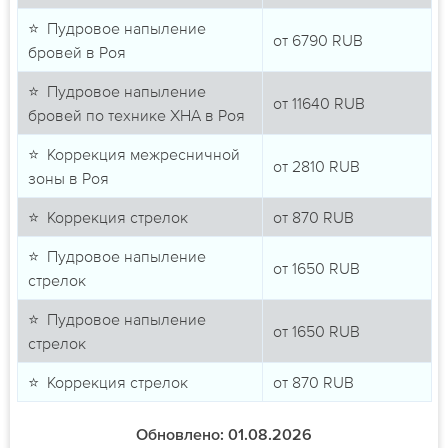
⭐ Пудровое напыление
от
6790
RUB
бровей в Роя
⭐ Пудровое напыление
от
11640
RUB
бровей по технике ХНА в Роя
⭐ Коррекция межресничной
от
2810
RUB
зоны в Роя
⭐ Коррекция стрелок
от
870
RUB
⭐ Пудровое напыление
от
1650
RUB
стрелок
⭐ Пудровое напыление
от
1650
RUB
стрелок
⭐ Коррекция стрелок
от
870
RUB
Обновлено: 01.08.2026