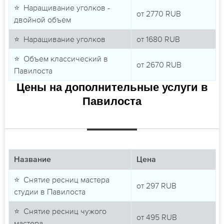
⭐ Наращивание уголков -
от
2770
RUB
двойной объем
⭐ Наращивание уголков
от
1680
RUB
⭐ Объем классический в
от
2670
RUB
Павилоста
Цены на дополнительные услуги в
Павилоста
Название
Цена
⭐ Снятие ресниц мастера
от
297
RUB
студии в Павилоста
⭐ Снятие ресниц чужого
от
495
RUB
мастера