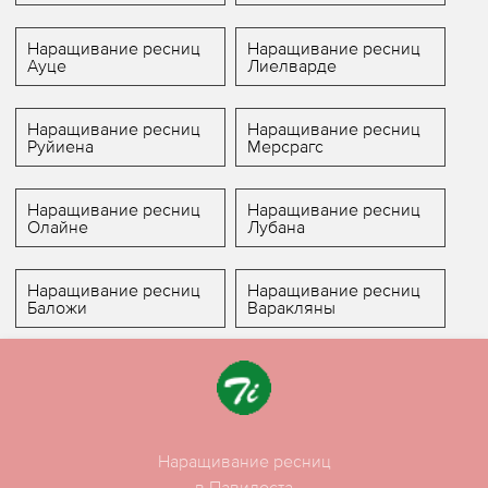
Наращивание ресниц
Наращивание ресниц
Ауце
Лиелварде
Наращивание ресниц
Наращивание ресниц
Руйиена
Мерсрагс
Наращивание ресниц
Наращивание ресниц
Олайне
Лубана
Наращивание ресниц
Наращивание ресниц
Баложи
Варакляны
Наращивание ресниц
в Павилоста