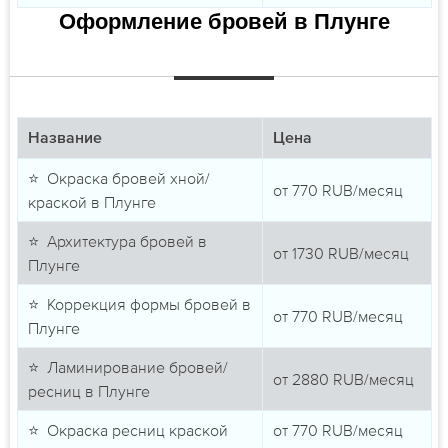
Оформление бровей в Плунге
Название
Цена
⭐ Окраска бровей хной/
от
770
RUB/месяц
краской в Плунге
⭐ Архитектура бровей в
от
1730
RUB/месяц
Плунге
⭐ Коррекция формы бровей в
от
770
RUB/месяц
Плунге
⭐ Ламинирование бровей/
от
2880
RUB/месяц
ресниц в Плунге
⭐ Окраска ресниц краской
от
770
RUB/месяц