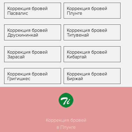
Коррекция бровей
Коррекция бровей
Пасвалис
Плунге
Коррекция бровей
Коррекция бровей
Друскининкай
Титувенай
Коррекция бровей
Коррекция бровей
Зарасай
Кибартай
Коррекция бровей
Коррекция бровей
Григишкес
Биржай
Коррекция бровей
в Плунге