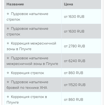
Название
Цена
⭐ Пудровое напыление
от
1630
RUB
стрелок
⭐ Пудровое напыление
от
1630
RUB
стрелок
⭐ Коррекция межресничной
от
2780
RUB
зоны в Плунге
⭐ Пудровое напыление
от
6240
RUB
межресничной зоны в Плунге
⭐ Коррекция стрелок
от
860
RUB
⭐ Пудровое напыление
от
11520
RUB
бровей по технике ХНА
⭐ Коррекция стрелок в
от
860
RUB
Плунге