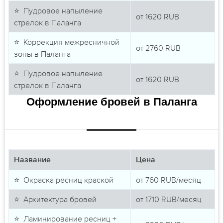
⭐ Пудровое напыление
от
1620
RUB
стрелок в Паланга
⭐ Коррекция межресничной
от
2760
RUB
зоны в Паланга
⭐ Пудровое напыление
от
1620
RUB
стрелок в Паланга
Оформление бровей в Паланга
Название
Цена
⭐ Окраска ресниц краской
от
760
RUB/месяц
⭐ Архитектура бровей
от
1710
RUB/месяц
⭐ Ламинирование ресниц +