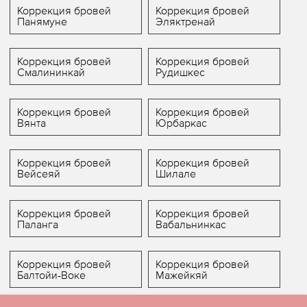
Коррекция бровей
Коррекция бровей
Панямуне
Эляктренай
Коррекция бровей
Коррекция бровей
Смалининкай
Рудишкес
Коррекция бровей
Коррекция бровей
Вянта
Юрбаркас
Коррекция бровей
Коррекция бровей
Вейсеяй
Шилале
Коррекция бровей
Коррекция бровей
Паланга
Вабальнинкас
Коррекция бровей
Коррекция бровей
Балтойи-Воке
Мажейкяй