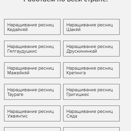
Наращивание ресниц
Наращивание ресниц
Кедайняй
Шакяй
Наращивание ресниц
Наращивание ресниц
Гялгаудушкис
Друскининкай
Наращивание ресниц
Наращивание ресниц
Мажейкяй
Кретинга
Наращивание ресниц
Наращивание ресниц
Таураге
Григишкес
Наращивание ресниц
Наращивание ресниц
Ужвянтис
Сяда