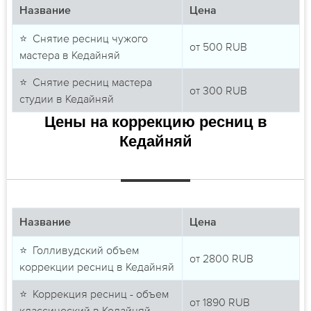
Название
Цена
⭐ Снятие ресниц чужого
от
500
RUB
мастера в Кедайняй
⭐ Снятие ресниц мастера
от
300
RUB
студии в Кедайняй
Цены на коррекцию ресниц в
Кедайняй
Название
Цена
⭐ Голливудский объем
от
2800
RUB
коррекции ресниц в Кедайняй
⭐ Коррекция ресниц - объем
от
1890
RUB
классический в Кедайняй