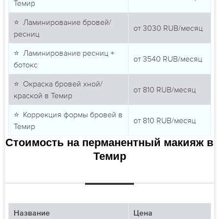
Темир
⭐ Ламинирование бровей/
от
3030
RUB/месяц
ресниц
⭐ Ламинирование ресниц +
от
3540
RUB/месяц
ботокс
⭐ Окраска бровей хной/
от
810
RUB/месяц
краской в Темир
⭐ Коррекция формы бровей в
от
810
RUB/месяц
Темир
Стоимость на перманентный макияж в
Темир
Название
Цена