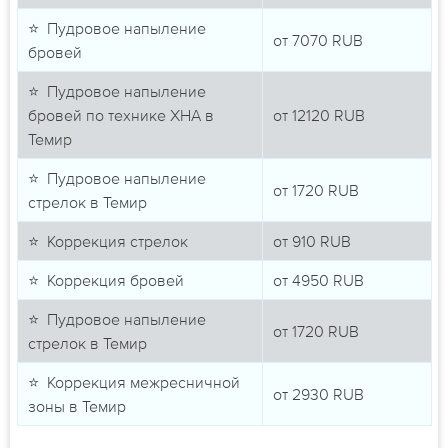
⭐ Пудровое напыление
от
7070
RUB
бровей
⭐ Пудровое напыление
бровей по технике ХНА в
от
12120
RUB
Темир
⭐ Пудровое напыление
от
1720
RUB
стрелок в Темир
⭐ Коррекция стрелок
от
910
RUB
⭐ Коррекция бровей
от
4950
RUB
⭐ Пудровое напыление
от
1720
RUB
стрелок в Темир
⭐ Коррекция межресничной
от
2930
RUB
зоны в Темир