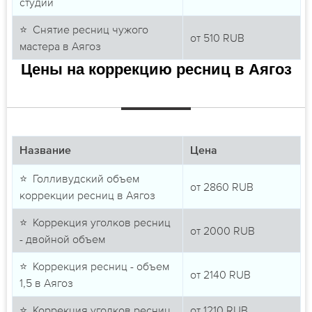
студии
⭐ Снятие ресниц чужого
от
510
RUB
мастера в Аягоз
Цены на коррекцию ресниц в Аягоз
Название
Цена
⭐ Голливудский объем
от
2860
RUB
коррекции ресниц в Аягоз
⭐ Коррекция уголков ресниц
от
2000
RUB
- двойной объем
⭐ Коррекция ресниц - объем
от
2140
RUB
1,5 в Аягоз
⭐ Коррекция уголков ресниц
от
1210
RUB