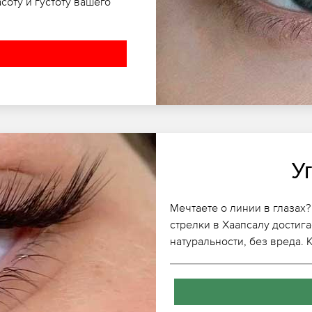
соту и густоту вашего
У
Мечтаете о линии в глазах
стрелки в Хаапсалу достиг
натуральности, без вреда.