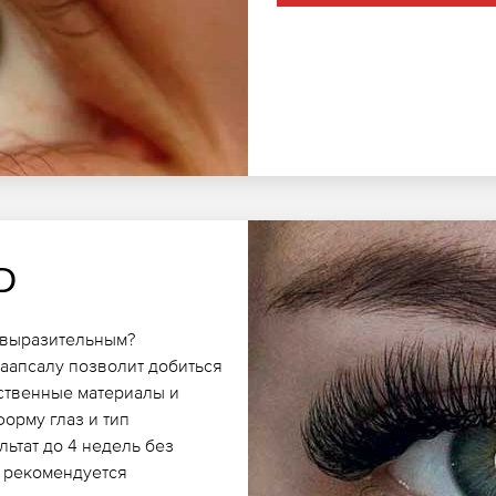
D
е выразительным?
аапсалу позволит добиться
ественные материалы и
орму глаз и тип
ьтат до 4 недель без
 рекомендуется