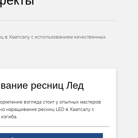
фекты
ц в Хаапсалу с использованием качественных
вание ресниц Лед
ормление взгляда стоит у опытных мастеров
пно наращивание ресниц LED в Хаапсалу с
изгиба.