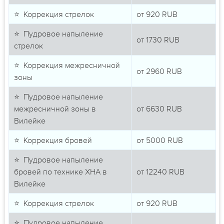
⭐ Коррекция стрелок
от
920
RUB
⭐ Пудровое напыление
от
1730
RUB
стрелок
⭐ Коррекция межресничной
от
2960
RUB
зоны
⭐ Пудровое напыление
межресничной зоны в
от
6630
RUB
Вилейке
⭐ Коррекция бровей
от
5000
RUB
⭐ Пудровое напыление
бровей по технике ХНА в
от
12240
RUB
Вилейке
⭐ Коррекция стрелок
от
920
RUB
⭐ Пудровое напыление