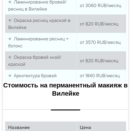
⭐ Ламинирование бровей/
от
3060
RUB/месяц
ресниц в Вилейке
⭐ Окраска ресниц краской в
от
820
RUB/месяц
Вилейке
⭐ Ламинирование ресниц +
от
3570
RUB/месяц
ботокс
⭐ Окраска бровей хной/
от
820
RUB/месяц
краской
⭐ Архитектура бровей
от
1840
RUB/месяц
Стоимость на перманентный макияж в
Вилейке
Название
Цена