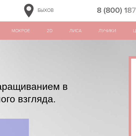
8 (800) 18
БЫХОВ
МОКРОЕ
2D
ЛИСА
ЛУЧИКИ
Ц
аращиванием в
ого взгляда.