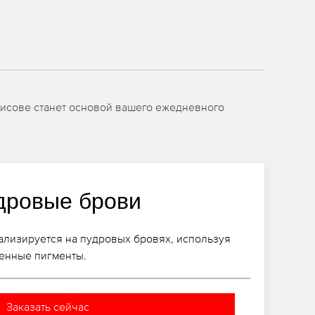
рисове станет основой вашего ежедневного
дровые брови
ализируется на пудровых бровях, используя
енные пигменты.
Заказать сейчас