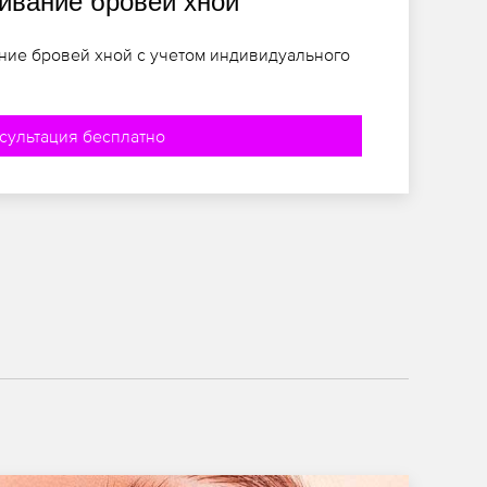
вание бровей хной
ние бровей хной с учетом индивидуального
сультация бесплатно