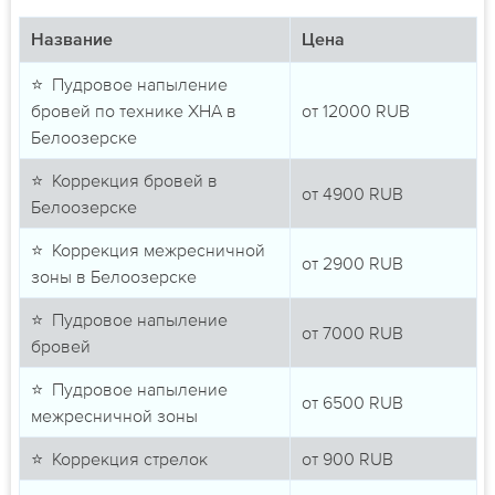
Название
Цена
⭐ Пудровое напыление
бровей по технике ХНА в
от
12000
RUB
Белоозерске
⭐ Коррекция бровей в
от
4900
RUB
Белоозерске
⭐ Коррекция межресничной
от
2900
RUB
зоны в Белоозерске
⭐ Пудровое напыление
от
7000
RUB
бровей
⭐ Пудровое напыление
от
6500
RUB
межресничной зоны
⭐ Коррекция стрелок
от
900
RUB