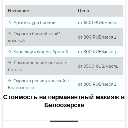
Название
Цена
⭐ Архитектура бровей
от
1800
RUB/месяц
⭐ Окраска бровей хной/
от
800
RUB/месяц
краской
⭐ Коррекция формы бровей
от
800
RUB/месяц
⭐ Ламинирование ресниц +
от
3500
RUB/месяц
ботокс
⭐ Окраска ресниц краской в
от
800
RUB/месяц
Белоозерске
Стоимость на перманентный макияж в
Белоозерске