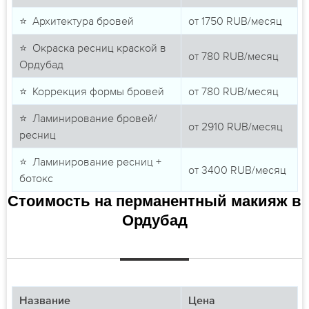
⭐ Архитектура бровей
от
1750
RUB/месяц
⭐ Окраска ресниц краской в
от
780
RUB/месяц
Ордубад
⭐ Коррекция формы бровей
от
780
RUB/месяц
⭐ Ламинирование бровей/
от
2910
RUB/месяц
ресниц
⭐ Ламинирование ресниц +
от
3400
RUB/месяц
ботокс
Стоимость на перманентный макияж в
Ордубад
Название
Цена