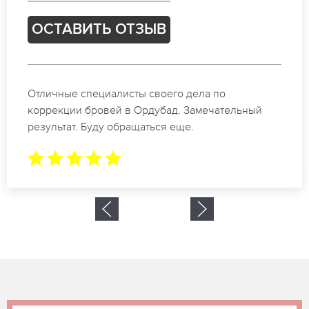
ТЗЫВ
ОСТАВИТЬ О
сты своего дела по
Спасибо огромное. 
в Ордубад. Замечательный
в Ордубад. За 2 час
ращаться еще.