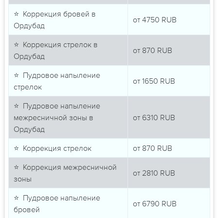
⭐ Коррекция бровей в
от
4750
RUB
Ордубад
⭐ Коррекция стрелок в
от
870
RUB
Ордубад
⭐ Пудровое напыление
от
1650
RUB
стрелок
⭐ Пудровое напыление
межресничной зоны в
от
6310
RUB
Ордубад
⭐ Коррекция стрелок
от
870
RUB
⭐ Коррекция межресничной
от
2810
RUB
зоны
⭐ Пудровое напыление
от
6790
RUB
бровей