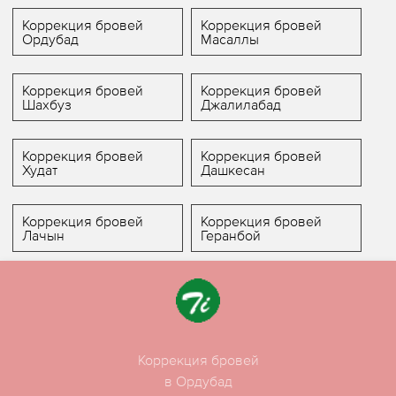
Коррекция бровей
Коррекция бровей
Ордубад
Масаллы
Коррекция бровей
Коррекция бровей
Шахбуз
Джалилабад
Коррекция бровей
Коррекция бровей
Худат
Дашкесан
Коррекция бровей
Коррекция бровей
Лачын
Геранбой
Коррекция бровей
в Ордубад