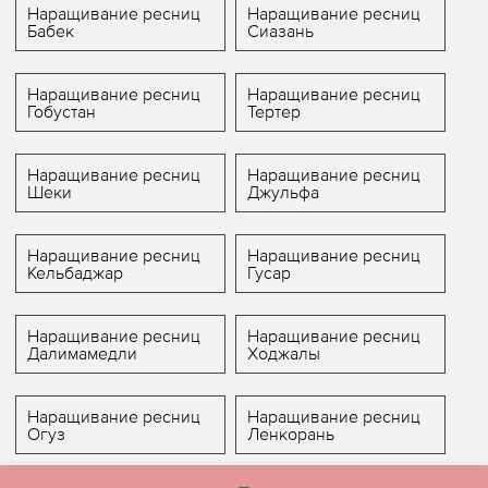
Наращивание ресниц
Наращивание ресниц
Бабек
Сиазань
Наращивание ресниц
Наращивание ресниц
Гобустан
Тертер
Наращивание ресниц
Наращивание ресниц
Шеки
Джульфа
Наращивание ресниц
Наращивание ресниц
Кельбаджар
Гусар
Наращивание ресниц
Наращивание ресниц
Далимамедли
Ходжалы
Наращивание ресниц
Наращивание ресниц
Огуз
Ленкорань