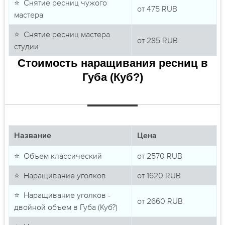
⭐ Снятие ресниц чужого
от
475
RUB
мастера
⭐ Снятие ресниц мастера
от
285
RUB
студии
Стоимость наращивания ресниц в
Губа (Куб?)
Название
Цена
⭐ Объем классический
от
2570
RUB
⭐ Наращивание уголков
от
1620
RUB
⭐ Наращивание уголков -
от
2660
RUB
двойной объем в Губа (Куб?)